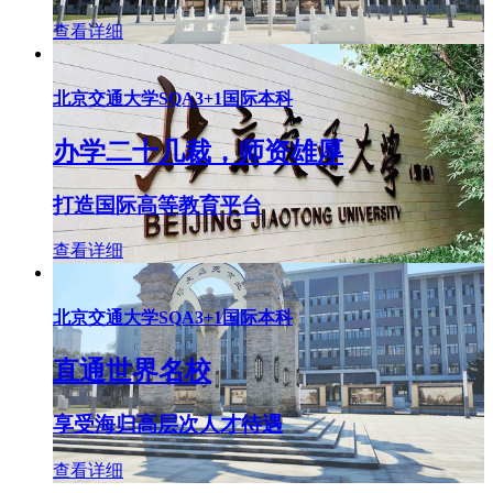
查看详细
北京交通大学SQA3+1国际本科
办学二十几裁，师资雄厚
打造国际高等教育平台
查看详细
北京交通大学SQA3+1国际本科
直通世界名校
享受海归高层次人才待遇
查看详细